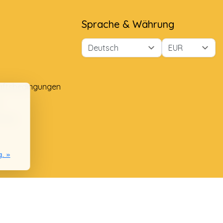
Sprache & Währung
äftsbedingungen
e
lung
g. »
nie
chwerden