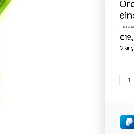
Ora
ein
0 Revie
€19,
Orange