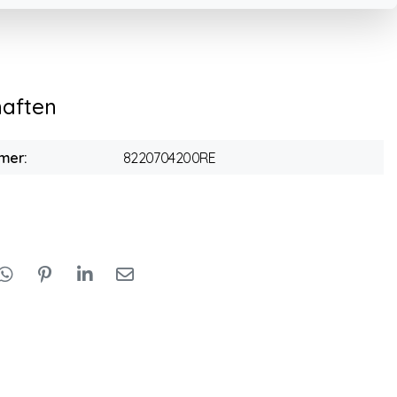
haften
mer:
8220704200RE