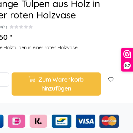
nge Tulpen aus Holz in
er roten Holzvase
w(s)
50 *
 Holztulpen in einer roten Holzvase
9,7
Zum Warenkorb
hinzufügen