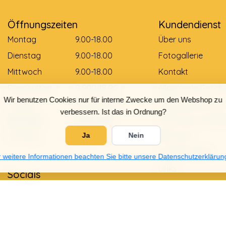
Öffnungszeiten
Kundendienst
Montag
9.00-18.00
Über uns
Dienstag
9.00-18.00
Fotogallerie
Mittwoch
9.00-18.00
Kontakt
Donnerstag
0.900-18.00
Allgemeine Gesch
Wir benutzen Cookies nur für interne Zwecke um den Webshop zu
Freitag
0.900-18.00
Zahlungsmethod
verbessern. Ist das in Ordnung?
Samstag
9.00-12.00
Lieferung und Zah
Sonntag
Gesloten
Retouren
Ja
Nein
Größentabelle
 weitere Informationen beachten Sie bitte unsere Datenschutzerklärun
Links
Socials
Datenschutzrichtli
Garantie und Bes