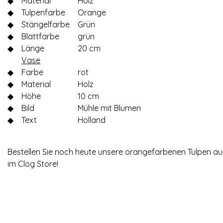
◆
Material
Holz
◆
Tulpenfarbe
Orange
◆
Stängelfarbe
Grün
◆
Blattfarbe
grün
◆
Länge
20 cm
Vase
◆
Farbe
rot
◆
Material
Holz
◆
Höhe
10 cm
◆
Bild
Mühle mit Blumen
◆
Text
Holland
Bestellen Sie noch heute unsere orangefarbenen Tulpen aus 
im Clog Store!