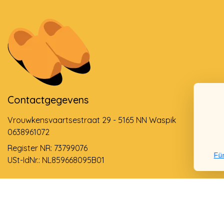
Contactgegevens
Vrouwkensvaartsestraat 29 - 5165 NN Waspik
0638961072
Register NR: 73799076
Für
USt-IdNr.: NL859668095B01
Support via email
info@dehollandseklompenwinkel.nl
0638961072