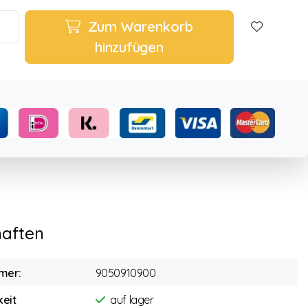
Zum Warenkorb
hinzufügen
haften
mer:
9050910900
eit
auf lager