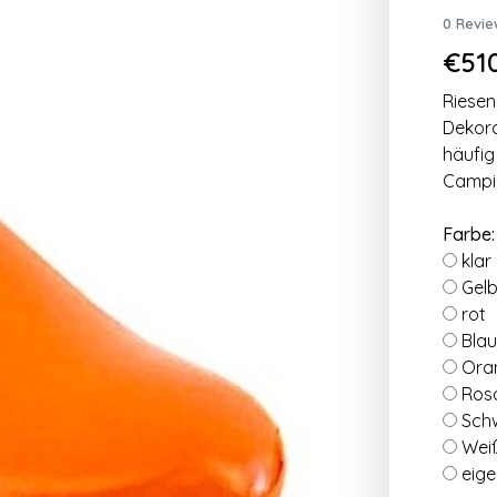
0 Revie
€510
Riesen
Dekora
häufig
Campin
Farbe
klar
Gel
rot
Blau
Ora
Ros
Sch
Wei
eige