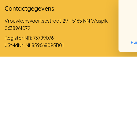
Contactgegevens
Vrouwkensvaartsestraat 29 - 5165 NN Waspik
0638961072
Register NR: 73799076
Für
USt-IdNr.: NL859668095B01
Support via email
info@dehollandseklompenwinkel.nl
0638961072
© Copyright 2026 Der Holländische Holzschuhe Laden