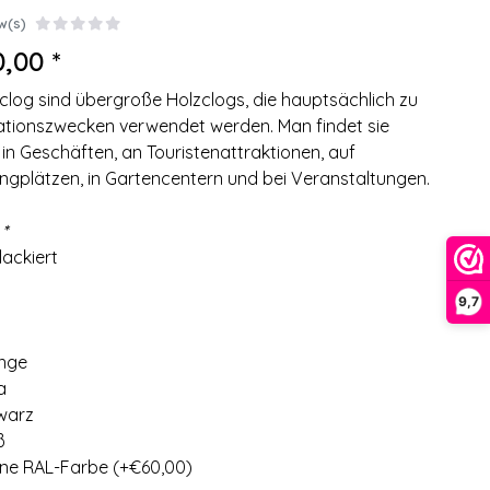
w(s)
,00 *
clog sind übergroße Holzclogs, die hauptsächlich zu
tionszwecken verwendet werden. Man findet sie
 in Geschäften, an Touristenattraktionen, auf
gplätzen, in Gartencentern und bei Veranstaltungen.
:
*
 lackiert
b
9,7
nge
a
warz
ß
ne RAL-Farbe (+€60,00)