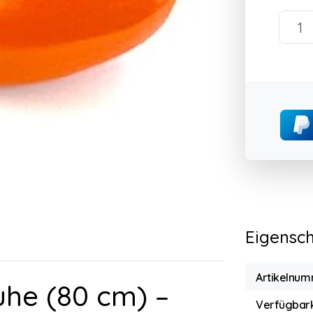
Eigensc
Artikelnum
uhe (80 cm) –
Verfügbark