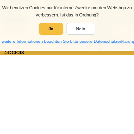
Donnerstag
0.900-18.00
Allgemeine Gesch
Wir benutzen Cookies nur für interne Zwecke um den Webshop zu
Freitag
0.900-18.00
Zahlungsmethod
verbessern. Ist das in Ordnung?
Samstag
9.00-12.00
Lieferung und Zah
Sonntag
Gesloten
Retouren
Ja
Nein
Größentabelle
 weitere Informationen beachten Sie bitte unsere Datenschutzerklärun
Links
Socials
Datenschutzrichtli
Garantie und Bes
5
/
5
Sterne, basierend auf
4025
Bewertungen.
4025 Bewertu