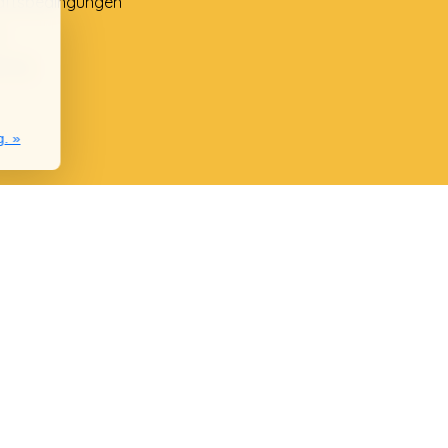
äftsbedingungen
e
lung
g. »
nie
chwerden
ngen lesen