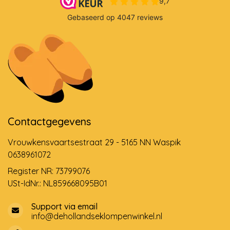
Contactgegevens
Vrouwkensvaartsestraat 29 - 5165 NN Waspik
0638961072
Register NR: 73799076
USt-IdNr.: NL859668095B01
Support via email
info@dehollandseklompenwinkel.nl