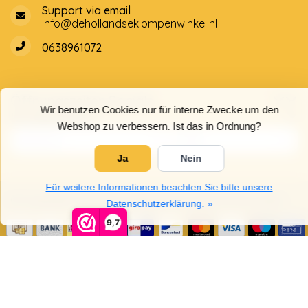
Support via email
info@dehollandseklompenwinkel.nl
0638961072
Öffnungszeiten
Socials
Wir benutzen Cookies nur für interne Zwecke um den
Kundendienst
Webshop zu verbessern. Ist das in Ordnung?
Ja
Nein
Für weitere Informationen beachten Sie bitte unsere
© Copyright 2026 Der Holländische Holzschuhe Laden
Datenschutzerklärung. »
9,7
5
/
5
Sterne, basierend auf
4025
Bewertungen.
4025
Bewertungen lesen