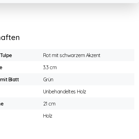
haften
 Tulpe
Rot mit schwarzem Akzent
e
3.3 cm
mit Blatt
Grün
Unbehandeltes Holz
he
21 cm
Holz