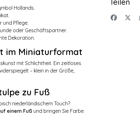
Teilen
Symbol Hollands.
ikat.
 und Pflege.
reunde oder Geschäftspartner.
nte Dekoration.
t im Miniaturformat
unst mit Schlichtheit. Ein zeitloses
derspiegelt – klein in der Größe,
ztulpe zu Fuß
typisch niederländischem Touch?
 auf einem Fuß
und bringen Sie Farbe