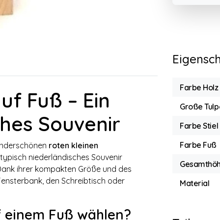
Eigensc
Farbe Holz
uf Fuß – Ein
Große Tulp
ches Souvenir
Farbe Stiel 
Farbe Fuß
wunderschönen
roten kleinen
 typisch niederländisches Souvenir
Gesamthö
 Dank ihrer kompakten Größe und des
 Fensterbank, den Schreibtisch oder
Material
f einem Fuß wählen?