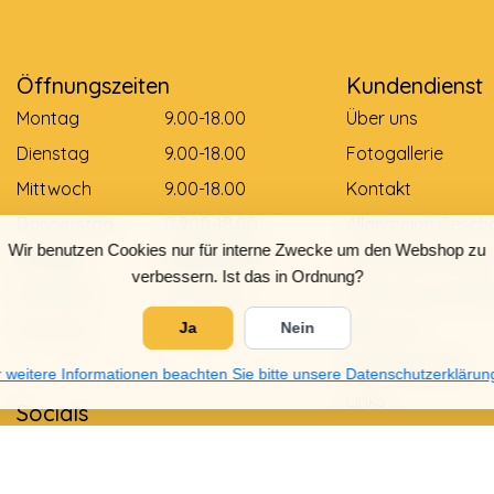
Öffnungszeiten
Kundendienst
Montag
9.00-18.00
Über uns
Dienstag
9.00-18.00
Fotogallerie
Mittwoch
9.00-18.00
Kontakt
Donnerstag
0.900-18.00
Allgemeine Gesch
Wir benutzen Cookies nur für interne Zwecke um den Webshop zu
Freitag
0.900-18.00
Zahlungsmethod
verbessern. Ist das in Ordnung?
Samstag
9.00-12.00
Lieferung und Zah
Sonntag
Gesloten
Retouren
Ja
Nein
Größentabelle
 weitere Informationen beachten Sie bitte unsere Datenschutzerklärun
Links
Socials
Datenschutzrichtli
Garantie und Bes