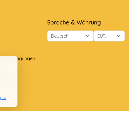
Sprache & Währung
äftsbedingungen
e
lung
g. »
nie
chwerden