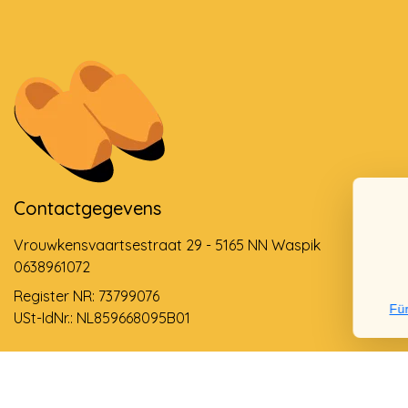
Contactgegevens
Vrouwkensvaartsestraat 29 - 5165 NN Waspik
0638961072
Register NR: 73799076
Für
USt-IdNr.: NL859668095B01
Support via email
info@dehollandseklompenwinkel.nl
0638961072