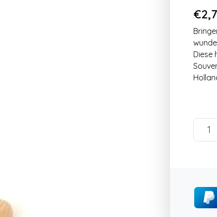
€2,7
Bringe
wunder
Diese 
Souven
Hollan