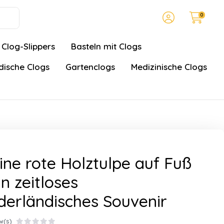
0
Clog-Slippers
Basteln mit Clogs
ische Clogs
Gartenclogs
Medizinische Clogs
ine rote Holztulpe auf Fuß
in zeitloses
derländisches Souvenir
w(s)