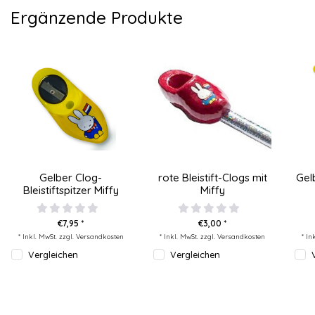
Ergänzende Produkte
Gelber Clog-
rote Bleistift-Clogs mit
Gelb
Bleistiftspitzer Miffy
Miffy
€7,95 *
€3,00 *
* Inkl. MwSt. zzgl.
Versandkosten
* Inkl. MwSt. zzgl.
Versandkosten
* In
Vergleichen
Vergleichen