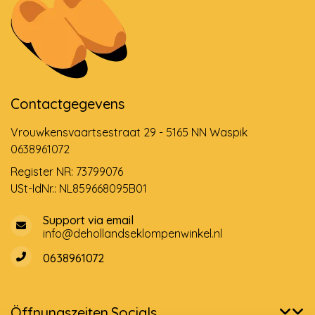
Contactgegevens
Vrouwkensvaartsestraat 29 - 5165 NN Waspik
0638961072
Register NR: 73799076
USt-IdNr.: NL859668095B01
Support via email
info@dehollandseklompenwinkel.nl
0638961072
Öffnungszeiten
Socials