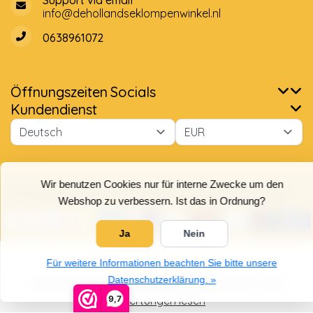
Support via email
info@dehollandseklompenwinkel.nl
0638961072
Öffnungszeiten
Socials
Kundendienst
Wir benutzen Cookies nur für interne Zwecke um den
Webshop zu verbessern. Ist das in Ordnung?
Ja
Nein
© Copyright 2026 Der Holländische Holzschuhe Laden
Für weitere Informationen beachten Sie bitte unsere
Datenschutzerklärung. »
9,7
5
/
5
Sterne, basierend auf
4025
Bewertungen.
4025
Bewertungen lesen