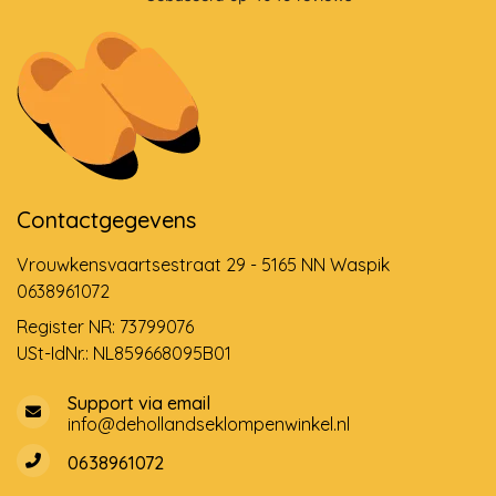
Contactgegevens
Vrouwkensvaartsestraat 29 - 5165 NN Waspik
0638961072
Register NR: 73799076
USt-IdNr.: NL859668095B01
Support via email
info@dehollandseklompenwinkel.nl
0638961072