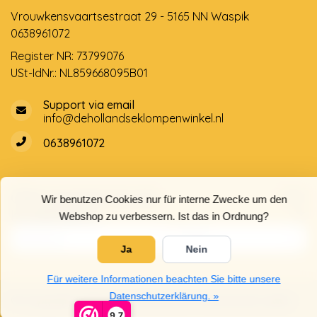
Vrouwkensvaartsestraat 29 - 5165 NN Waspik
0638961072
Register NR: 73799076
USt-IdNr.: NL859668095B01
Support via email
info@dehollandseklompenwinkel.nl
0638961072
Öffnungszeiten
Socials
Wir benutzen Cookies nur für interne Zwecke um den
Kundendienst
Webshop zu verbessern. Ist das in Ordnung?
Ja
Nein
Für weitere Informationen beachten Sie bitte unsere
Datenschutzerklärung. »
© Copyright 2026 Der Holländische Holzschuhe Laden
9,7