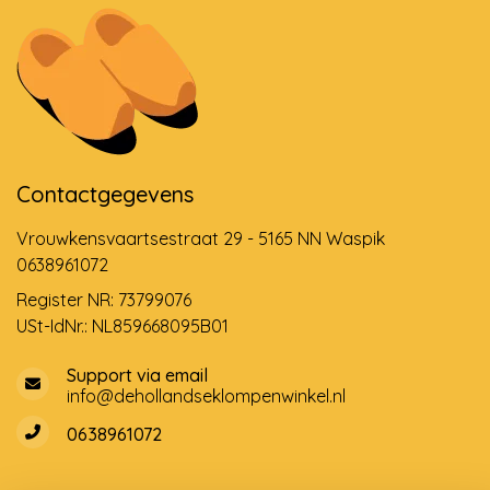
Contactgegevens
Vrouwkensvaartsestraat 29 - 5165 NN Waspik
0638961072
Register NR: 73799076
USt-IdNr.: NL859668095B01
Support via email
info@dehollandseklompenwinkel.nl
0638961072