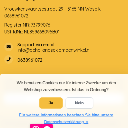
Vrouwkensvaartsestraat 29 - 5165 NN Waspik
0638961072
Register NR: 73799076
USt-IdNr.: NL859668095B01
Support via email
info@dehollandseklompenwinkel.nl
0638961072
Öffnungszeiten
Socials
Wir benutzen Cookies nur für interne Zwecke um den
Kundendienst
Webshop zu verbessern. Ist das in Ordnung?
Ja
Nein
Für weitere Informationen beachten Sie bitte unsere
Datenschutzerklärung. »
© Copyright 2026 Der Holländische Holzschuhe Laden