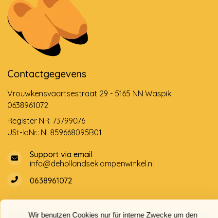
Contactgegevens
Vrouwkensvaartsestraat 29 - 5165 NN Waspik
0638961072
Register NR: 73799076
USt-IdNr.: NL859668095B01
Support via email
info@dehollandseklompenwinkel.nl
0638961072
Wir benutzen Cookies nur für interne Zwecke um den