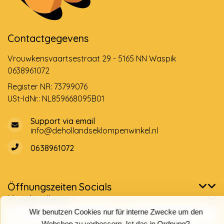
Contactgegevens
Vrouwkensvaartsestraat 29 - 5165 NN Waspik
0638961072
Register NR: 73799076
USt-IdNr.: NL859668095B01
Support via email
info@dehollandseklompenwinkel.nl
0638961072
Öffnungszeiten
Socials
Kundendienst
Wir benutzen Cookies nur für interne Zwecke um den
Webshop zu verbessern. Ist das in Ordnung?