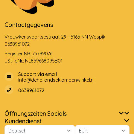
Contactgegevens
Vrouwkensvaartsestraat 29 - 5165 NN Waspik
0638961072
Register NR: 73799076
USt-IdNr.: NL859668095B01
Support via email
info@dehollandseklompenwinkel.nl
0638961072
Öffnungszeiten
Socials
Kundendienst