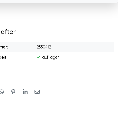
haften
mer:
2330412
eit
auf lager