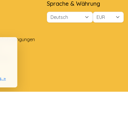
Sprache & Währung
äftsbedingungen
e
lung
g. »
nie
chwerden