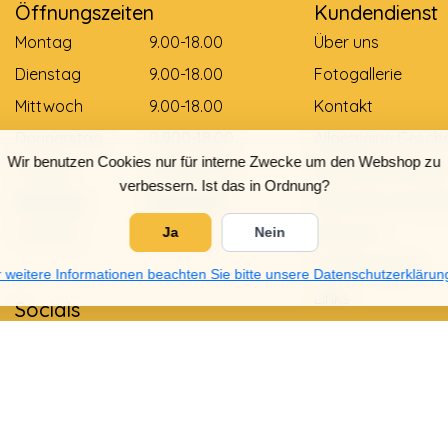
Öffnungszeiten
Kundendienst
Montag
9.00-18.00
Über uns
Dienstag
9.00-18.00
Fotogallerie
Mittwoch
9.00-18.00
Kontakt
Donnerstag
0.900-18.00
Allgemeine Gesch
Wir benutzen Cookies nur für interne Zwecke um den Webshop zu
Freitag
0.900-18.00
Zahlungsmethod
verbessern. Ist das in Ordnung?
Samstag
9.00-12.00
Lieferung und Zah
Sonntag
Gesloten
Retouren
Ja
Nein
Größentabelle
 weitere Informationen beachten Sie bitte unsere Datenschutzerklärun
Links
Socials
Datenschutzrichtli
Garantie und Bes