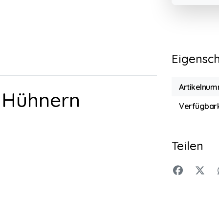
Eigensc
Artikelnum
n Hühnern
Verfügbark
Teilen