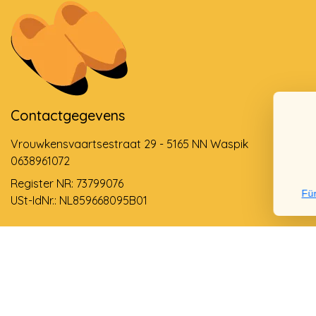
Contactgegevens
Vrouwkensvaartsestraat 29 - 5165 NN Waspik
0638961072
Register NR: 73799076
Für
USt-IdNr.: NL859668095B01
Support via email
info@dehollandseklompenwinkel.nl
0638961072