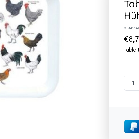
Tab
Hü
0 Revie
€8,7
Tablet