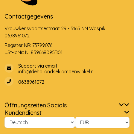
Contactgegevens
Vrouwkensvaartsestraat 29 - 5165 NN Waspik
0638961072
Register NR: 73799076
USt-IdNr.: NL859668095B01
Support via email
info@dehollandseklompenwinkel.nl
0638961072
Öffnungszeiten
Socials
Kundendienst