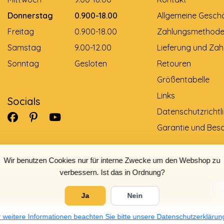
Donnerstag
0.900-18.00
Allgemeine Gesch
Freitag
0.900-18.00
Zahlungsmethod
Samstag
9.00-12.00
Lieferung und Zah
Sonntag
Gesloten
Retouren
Größentabelle
Links
Socials
Datenschutzrichtli
Garantie und Bes
Wir benutzen Cookies nur für interne Zwecke um den Webshop zu
verbessern. Ist das in Ordnung?
Ja
Nein
 weitere Informationen beachten Sie bitte unsere Datenschutzerklärun
5
/
5
Sterne, basierend auf
4025
Bewertungen.
4025 Bewertu