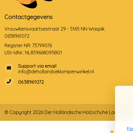
Contactgegevens
Vrouwkensvaartsestraat 29 - 5165 NN Waspik
0638961072
Register NR: 73799076
USt-IdNr.: NL859668095B01
Support via email
info@dehollandseklompenwinkel.nl
0638961072
© Copyright 2026 Der Holländische Holzschuhe Laden
Für