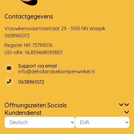
Contactgegevens
Vrouwkensvaartsestraat 29 - 5165 NN Waspik
0638961072
Register NR: 73799076
USt-IdNr.: NL859668095B01
Support via email
info@dehollandseklompenwinkel.nl
0638961072
Öffnungszeiten
Socials
Kundendienst