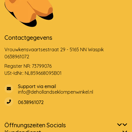
Contactgegevens
Vrouwkensvaartsestraat 29 - 5165 NN Waspik
0638961072
Register NR: 73799076
USt-IdNr.: NL859668095B01
Support via email
info@dehollandseklompenwinkel.nl
0638961072
Öffnungszeiten
Socials