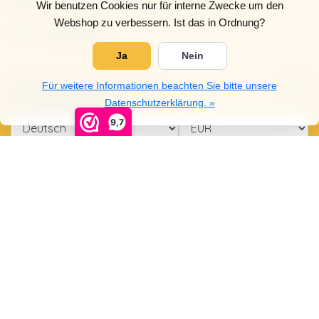
Wir benutzen Cookies nur für interne Zwecke um den
info@dehollandseklompenwinkel.nl
Webshop zu verbessern. Ist das in Ordnung?
0638961072
Ja
Nein
Öffnungszeiten
Socials
Für weitere Informationen beachten Sie bitte unsere
Kundendienst
Datenschutzerklärung. »
9,7
© Copyright 2026 Der Holländische Holzschuhe Laden
5
/
5
Sterne, basierend auf
4025
Bewertungen.
4025
Bewertungen lesen