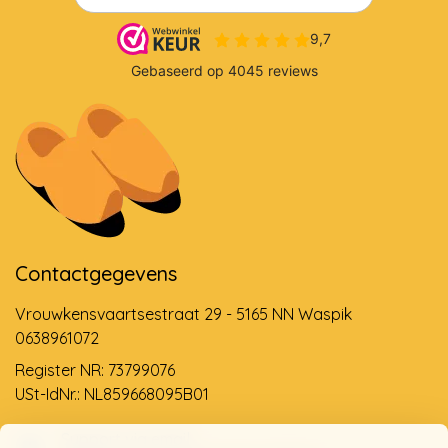
Contactgegevens
Vrouwkensvaartsestraat 29 - 5165 NN Waspik
0638961072
Register NR: 73799076
USt-IdNr.: NL859668095B01
Support via email