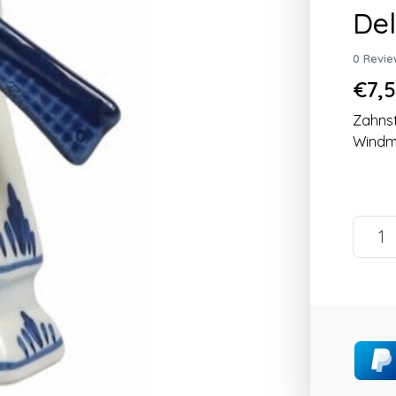
Del
0 Revie
€7,5
Zahnst
Windm