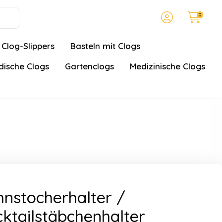
0
Clog-Slippers
Basteln mit Clogs
ische Clogs
Gartenclogs
Medizinische Clogs
nstocherhalter /
ktailstäbchenhalter