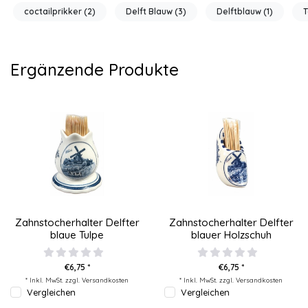
coctailprikker
(2)
Delft Blauw
(3)
Delftblauw
(1)
Ergänzende Produkte
Zahnstocherhalter Delfter
Zahnstocherhalter Delfter
blaue Tulpe
blauer Holzschuh
€6,75 *
€6,75 *
* Inkl. MwSt. zzgl.
Versandkosten
* Inkl. MwSt. zzgl.
Versandkosten
Vergleichen
Vergleichen