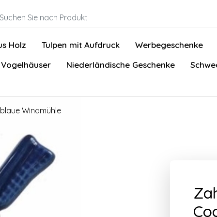
us Holz
Tulpen mit Aufdruck
Werbegeschenke
 Vogelhäuser
Niederländische Geschenke
Schwed
r blaue Windmühle
Zah
Coc