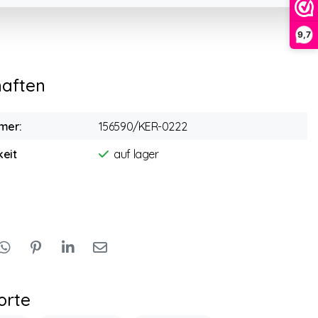
9,7
haften
mer:
156590/KER-0222
eit
auf lager
orte