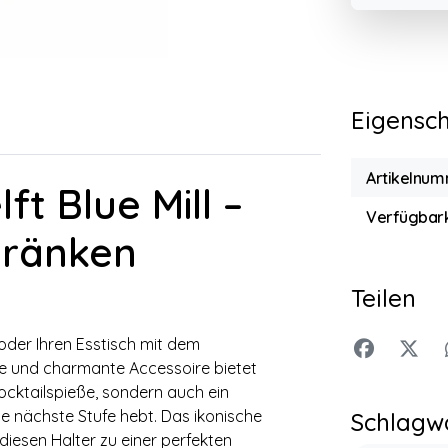
Eigensc
Artikelnum
ft Blue Mill –
Verfügbark
tränken
Teilen
 oder Ihren Esstisch mit dem
ige und charmante Accessoire bietet
ocktailspieße, sondern auch ein
e nächste Stufe hebt. Das ikonische
Schlagw
iesen Halter zu einer perfekten