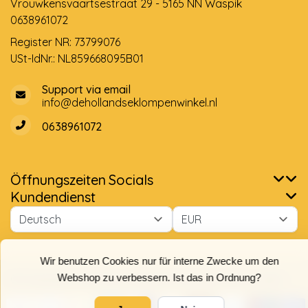
Vrouwkensvaartsestraat 29 - 5165 NN Waspik
0638961072
Register NR: 73799076
USt-IdNr.: NL859668095B01
Support via email
info@dehollandseklompenwinkel.nl
0638961072
Öffnungszeiten
Socials
Wir benutzen Cookies nur für interne Zwecke um den
Kundendienst
Webshop zu verbessern. Ist das in Ordnung?
Ja
Nein
Für weitere Informationen beachten Sie bitte unsere
© Copyright 2026 Der Holländische Holzschuhe Laden
Datenschutzerklärung. »
9,7