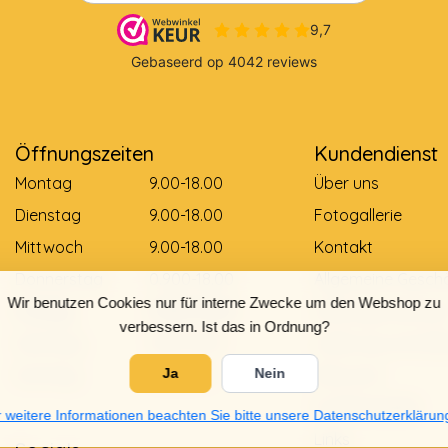
Öffnungszeiten
Kundendienst
Montag
9.00-18.00
Über uns
Dienstag
9.00-18.00
Fotogallerie
Mittwoch
9.00-18.00
Kontakt
Donnerstag
0.900-18.00
Allgemeine Gesch
Wir benutzen Cookies nur für interne Zwecke um den Webshop zu
Freitag
0.900-18.00
Zahlungsmethod
verbessern. Ist das in Ordnung?
Samstag
9.00-12.00
Lieferung und Zah
Sonntag
Gesloten
Retouren
Ja
Nein
Größentabelle
 weitere Informationen beachten Sie bitte unsere Datenschutzerklärun
Links