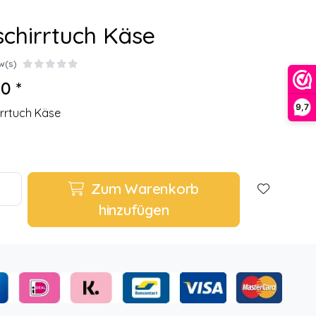
chirrtuch Käse
w(s)
0 *
9,7
rrtuch Käse
Zum Warenkorb
hinzufügen