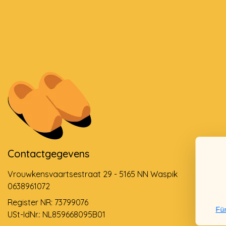
Contactgegevens
Vrouwkensvaartsestraat 29 - 5165 NN Waspik
0638961072
Register NR: 73799076
Für
USt-IdNr.: NL859668095B01