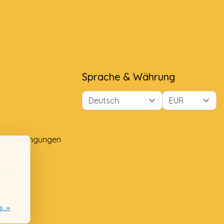
Sprache & Währung
äftsbedingungen
e
lung
g. »