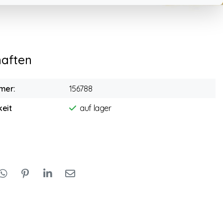
haften
mer:
156788
eit
auf lager