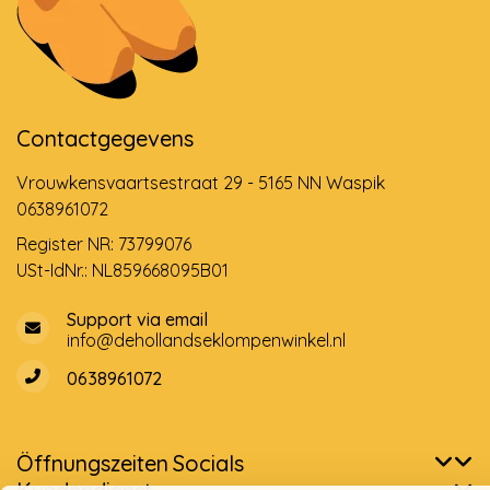
Contactgegevens
Vrouwkensvaartsestraat 29 - 5165 NN Waspik
0638961072
Register NR: 73799076
USt-IdNr.: NL859668095B01
Support via email
info@dehollandseklompenwinkel.nl
0638961072
Öffnungszeiten
Socials