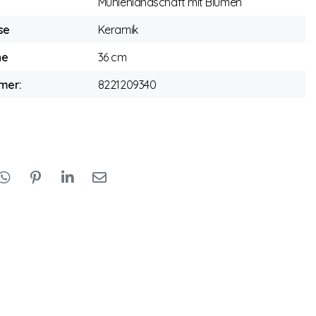
Mühlenlandschaft mit Blumen
se
Keramik
he
36 cm
mer:
8221209340