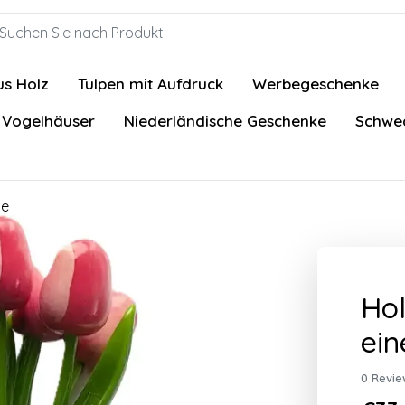
us Holz
Tulpen mit Aufdruck
Werbegeschenke
 Vogelhäuser
Niederländische Geschenke
Schwed
se
Hol
ein
0 Revie