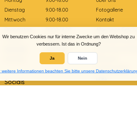
Dienstag
9.00-18.00
Fotogallerie
Mittwoch
9.00-18.00
Kontakt
Donnerstag
0.900-18.00
Allgemeine Gesch
Wir benutzen Cookies nur für interne Zwecke um den Webshop zu
Freitag
0.900-18.00
Zahlungsmethod
verbessern. Ist das in Ordnung?
Samstag
9.00-12.00
Lieferung und Zah
Sonntag
Gesloten
Retouren
Ja
Nein
Größentabelle
 weitere Informationen beachten Sie bitte unsere Datenschutzerklärun
Links
Socials
Datenschutzrichtli
Garantie und Bes