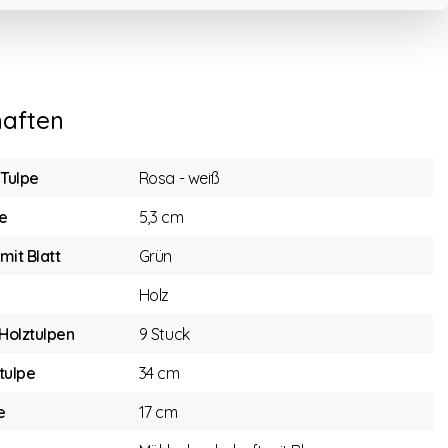
haften
 Tulpe
Rosa - weiß
e
5,3 cm
mit Blatt
Grün
Holz
 Holztulpen
9 Stuck
tulpe
34 cm
e
17 cm