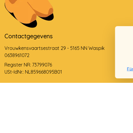
Contactgegevens
Vrouwkensvaartsestraat 29 - 5165 NN Waspik
0638961072
Register NR: 73799076
Für
USt-IdNr.: NL859668095B01
Support via email
info@dehollandseklompenwinkel.nl
0638961072
© Copyright 2026 Der Holländische Holzschuhe Laden