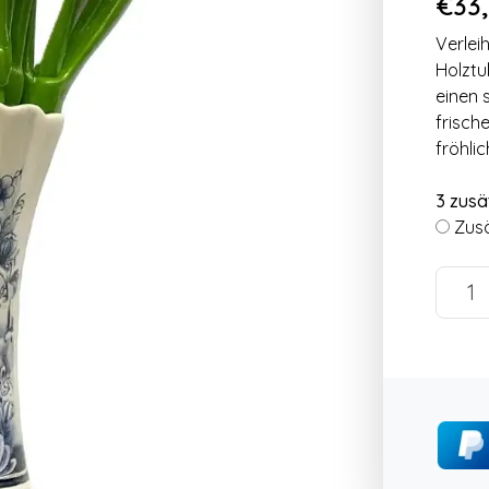
€33,
Verlei
Holztu
einen 
frisch
fröhli
3 zusä
Zusä