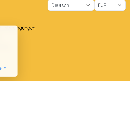
äftsbedingungen
e
lung
g. »
nie
chwerden