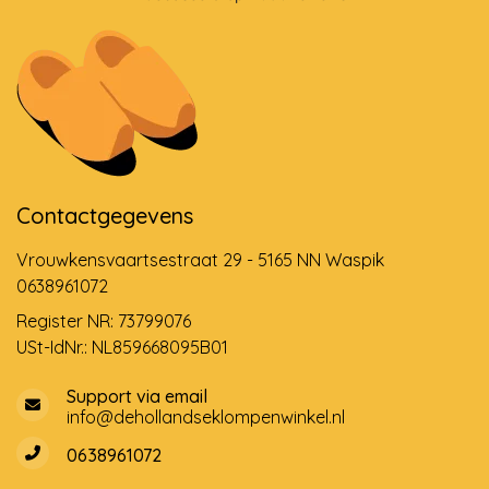
Contactgegevens
Vrouwkensvaartsestraat 29 - 5165 NN Waspik
0638961072
Register NR: 73799076
USt-IdNr.: NL859668095B01
Support via email
info@dehollandseklompenwinkel.nl
0638961072