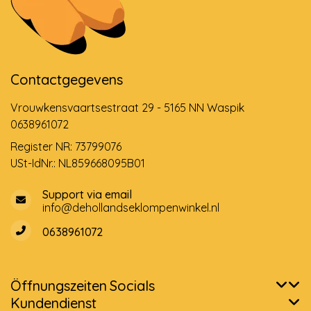
Contactgegevens
Vrouwkensvaartsestraat 29 - 5165 NN Waspik
0638961072
Register NR: 73799076
USt-IdNr.: NL859668095B01
Support via email
info@dehollandseklompenwinkel.nl
0638961072
Öffnungszeiten
Socials
Kundendienst