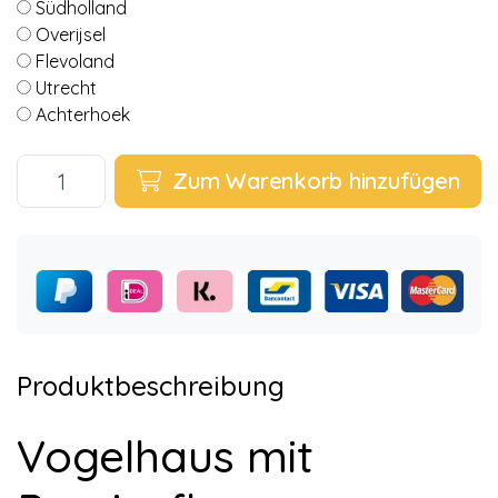
Südholland
Overijsel
Flevoland
Utrecht
Achterhoek
Zum Warenkorb hinzufügen
Produktbeschreibung
Vogelhaus mit