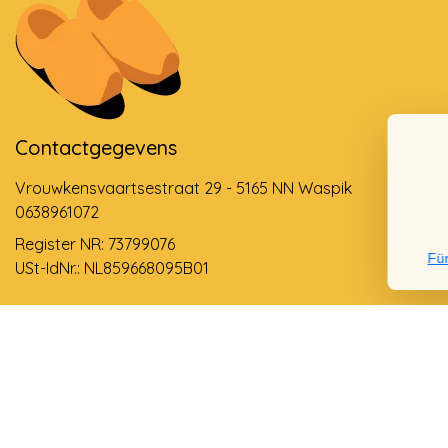
Contactgegevens
Vrouwkensvaartsestraat 29 - 5165 NN Waspik
0638961072
Register NR: 73799076
Für
USt-IdNr.: NL859668095B01
Support via email
info@dehollandseklompenwinkel.nl
0638961072