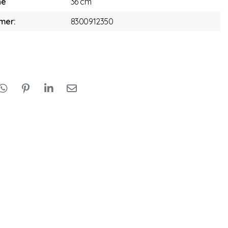
he
36 cm
mer:
8300912350