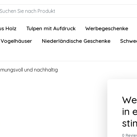
us Holz
Tulpen mit Aufdruck
Werbegeschenke
 Vogelhäuser
Niederländische Geschenke
Schwed
immungsvoll und nachhaltig
Wei
in 
sti
0 Revie