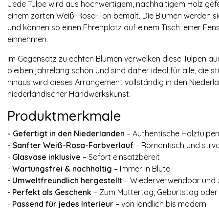
Jede Tulpe wird aus hochwertigem, nachhaltigem Holz gefer
einem zarten Weiß-Rosa-Ton bemalt. Die Blumen werden sich
und können so einen Ehrenplatz auf einem Tisch, einer Fen
einnehmen.
Im Gegensatz zu echten Blumen verwelken diese Tulpen aus H
bleiben jahrelang schön und sind daher ideal für alle, die st
hinaus wird dieses Arrangement vollständig in den Niederla
niederländischer Handwerkskunst.
Produktmerkmale
- Gefertigt in den Niederlanden
– Authentische Holztulpen
-
Sanfter Weiß-Rosa-Farbverlauf
– Romantisch und stilvo
-
Glasvase inklusive
– Sofort einsatzbereit
-
Wartungsfrei & nachhaltig
– Immer in Blüte
-
Umweltfreundlich hergestellt
– Wiederverwendbar und z
-
Perfekt als Geschenk
– Zum Muttertag, Geburtstag oder 
-
Passend für jedes Interieur
– von ländlich bis modern