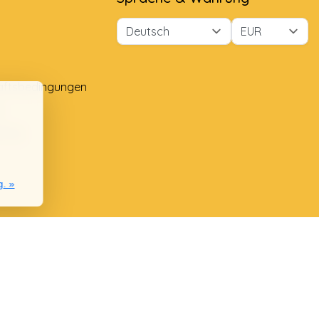
äftsbedingungen
e
lung
g. »
nie
chwerden