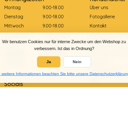
Montag
9.00-18.00
Über uns
Dienstag
9.00-18.00
Fotogallerie
Mittwoch
9.00-18.00
Kontakt
Donnerstag
0.900-18.00
Allgemeine Gesch
Wir benutzen Cookies nur für interne Zwecke um den Webshop zu
Freitag
0.900-18.00
Zahlungsmethod
verbessern. Ist das in Ordnung?
Samstag
9.00-12.00
Lieferung und Zah
Sonntag
Gesloten
Retouren
Ja
Nein
Größentabelle
 weitere Informationen beachten Sie bitte unsere Datenschutzerklärun
Links
Socials
Datenschutzrichtli
Garantie und Bes