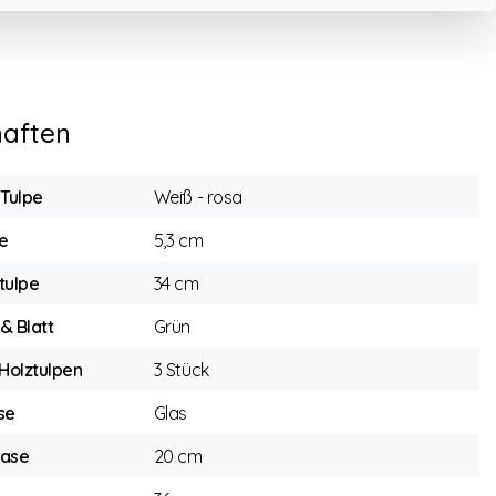
haften
 Tulpe
Weiß - rosa
e
5,3 cm
tulpe
34 cm
 & Blatt
Grün
 Holztulpen
3 Stück
se
Glas
Vase
20 cm