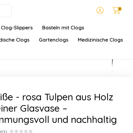
0
Clog-Slippers
Basteln mit Clogs
ische Clogs
Gartenclogs
Medizinische Clogs
ße - rosa Tulpen aus Holz
einer Glasvase –
mmungsvoll und nachhaltig
w(s)