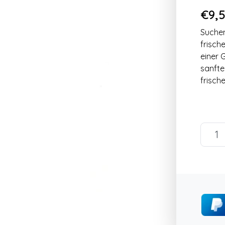
€9,5
Suchen
frisch
einer 
sanfte
frisch