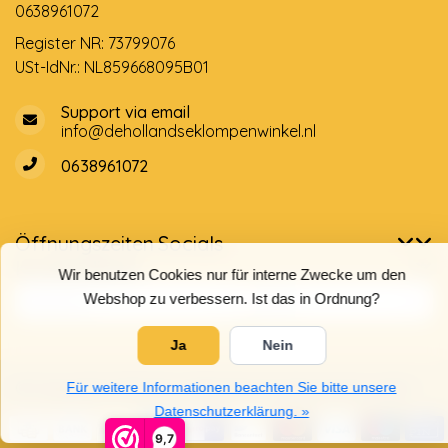
0638961072
Register NR: 73799076
USt-IdNr.: NL859668095B01
Support via email
info@dehollandseklompenwinkel.nl
0638961072
Öffnungszeiten
Socials
Kundendienst
Wir benutzen Cookies nur für interne Zwecke um den
Webshop zu verbessern. Ist das in Ordnung?
Ja
Nein
© Copyright 2026 Der Holländische Holzschuhe Laden
Für weitere Informationen beachten Sie bitte unsere
Datenschutzerklärung. »
9,7