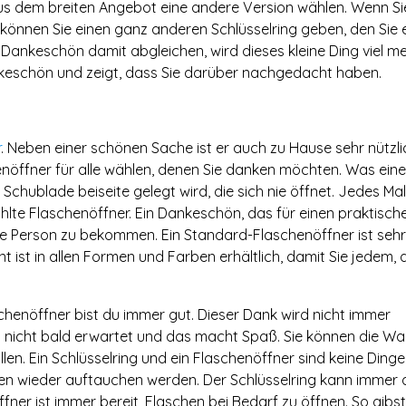
aus dem breiten Angebot eine andere Version wählen. Wenn Si
können Sie einen ganz anderen Schlüsselring geben, den Sie 
r Dankeschön damit abgleichen, wird dieses kleine Ding viel me
Dankeschön und zeigt, dass Sie darüber nachgedacht haben.
r
. Neben einer schönen Sache ist er auch zu Hause sehr nützli
nöffner für alle wählen, denen Sie danken möchten. Was ein
 Schublade beiseite gelegt wird, die sich nie öffnet. Jedes Ma
hlte Flaschenöffner. Ein Dankeschön, das für einen praktisch
re Person zu bekommen. Ein Standard-Flaschenöffner ist sehr
 ist in allen Formen und Farben erhältlich, damit Sie jedem, 
chenöffner bist du immer gut. Dieser Dank wird nicht immer
n nicht bald erwartet und das macht Spaß. Sie können die Wah
len. Ein Schlüsselring und ein Flaschenöffner sind keine Dinge,
en wieder auftauchen werden. Der Schlüsselring kann immer 
er ist immer bereit, Flaschen bei Bedarf zu öffnen. So gibst