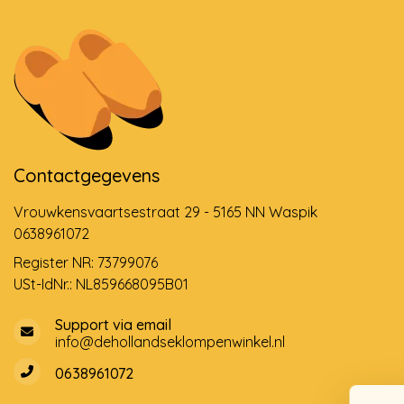
Contactgegevens
Vrouwkensvaartsestraat 29 - 5165 NN Waspik
0638961072
Register NR: 73799076
USt-IdNr.: NL859668095B01
Support via email
info@dehollandseklompenwinkel.nl
0638961072