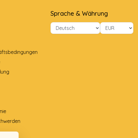
Sprache & Währung
äftsbedingungen
e
lung
nie
chwerden