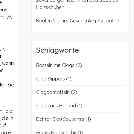
Zevenbergen feiert Karneval 2020 auf
e
Holzschuhen
einer
hr als
Kaufen Sie Ihre Geschenke jetzt online
Schlagworte
ch.
en
l, wenn
Basteln mit Clogs
(2)
en
Clog Slippers
(1)
den Sie
Clogpantoffeln
(2)
Clogs aus Holland
(1)
l, die
 die in
Delfter Blau Souvenirs
(1)
auf
 du ein
erstes Holzschuhe
(1)