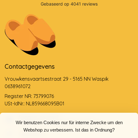
Contactgegevens
Vrouwkensvaartsestraat 29 - 5165 NN Waspik
0638961072
Register NR: 73799076
USt-IdNr.: NL859668095B01
Support via email
Wir benutzen Cookies nur für interne Zwecke um den
info@dehollandseklompenwinkel.nl
Webshop zu verbessern. Ist das in Ordnung?
0638961072