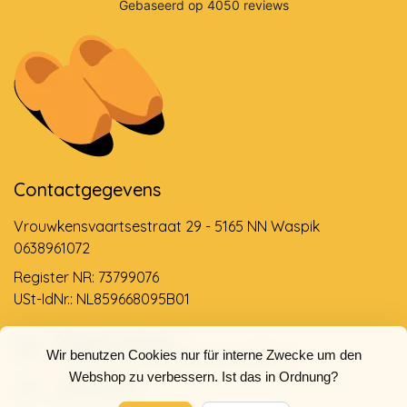
Contactgegevens
Vrouwkensvaartsestraat 29 - 5165 NN Waspik
0638961072
Register NR: 73799076
USt-IdNr.: NL859668095B01
Support via email
Wir benutzen Cookies nur für interne Zwecke um den
info@dehollandseklompenwinkel.nl
Webshop zu verbessern. Ist das in Ordnung?
0638961072