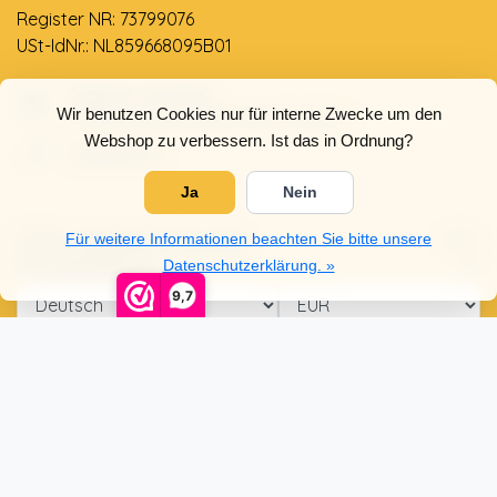
Register NR: 73799076
USt-IdNr.: NL859668095B01
Support via email
Wir benutzen Cookies nur für interne Zwecke um den
info@dehollandseklompenwinkel.nl
Webshop zu verbessern. Ist das in Ordnung?
0638961072
Ja
Nein
Öffnungszeiten
Socials
Für weitere Informationen beachten Sie bitte unsere
Kundendienst
Datenschutzerklärung. »
9,7
© Copyright 2026 Der Holländische Holzschuhe Laden