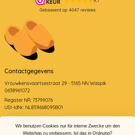
Contactgegevens
Vrouwkensvaartsestraat 29 - 5165 NN Waspik
0638961072
Register NR: 73799076
USt-IdNr.: NL859668095B01
Support via email
Wir benutzen Cookies nur für interne Zwecke um den
info@dehollandseklompenwinkel.nl
Webshop zu verbessern. Ist das in Ordnung?