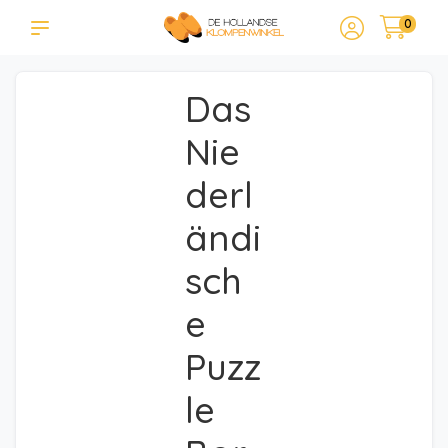
0
Das
Nie
derl
ändi
sch
e
Puzz
le