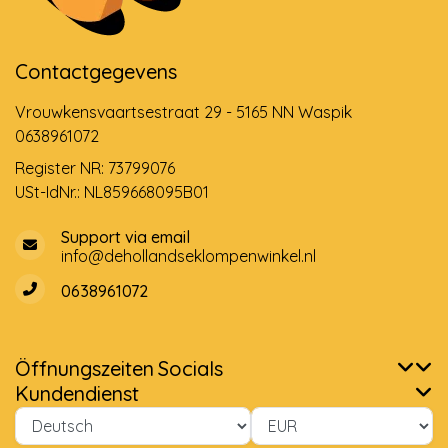
Contactgegevens
Vrouwkensvaartsestraat 29 - 5165 NN Waspik
0638961072
Register NR: 73799076
USt-IdNr.: NL859668095B01
Support via email
info@dehollandseklompenwinkel.nl
0638961072
Öffnungszeiten
Socials
Kundendienst