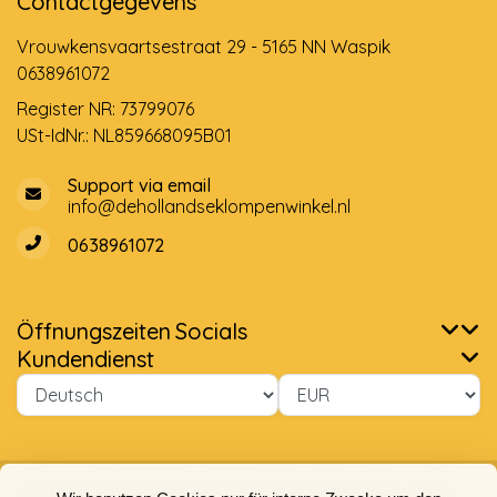
Contactgegevens
Vrouwkensvaartsestraat 29 - 5165 NN Waspik
0638961072
Register NR: 73799076
USt-IdNr.: NL859668095B01
Support via email
info@dehollandseklompenwinkel.nl
0638961072
Öffnungszeiten
Socials
Kundendienst
© Copyright 2026 Der Holländische Holzschuhe Laden