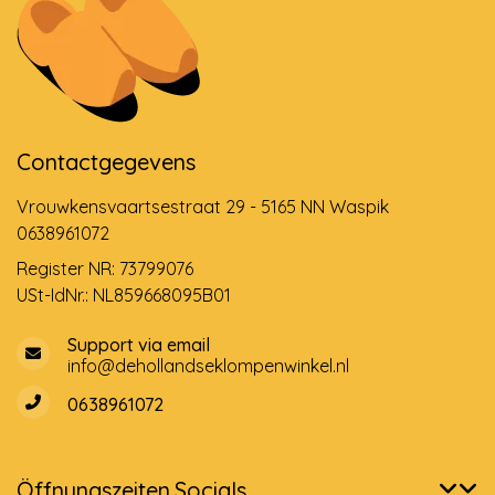
Contactgegevens
Vrouwkensvaartsestraat 29 - 5165 NN Waspik
0638961072
Register NR: 73799076
USt-IdNr.: NL859668095B01
Support via email
info@dehollandseklompenwinkel.nl
0638961072
Öffnungszeiten
Socials