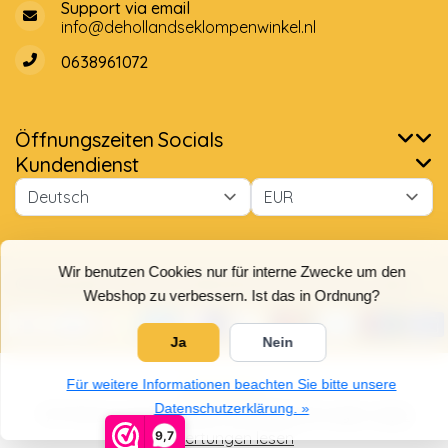
Support via email
info@dehollandseklompenwinkel.nl
0638961072
Öffnungszeiten
Socials
Wir benutzen Cookies nur für interne Zwecke um den
Webshop zu verbessern. Ist das in Ordnung?
Kundendienst
Ja
Nein
Für weitere Informationen beachten Sie bitte unsere
Datenschutzerklärung. »
© Copyright 2026 Der Holländische Holzschuhe Laden
9,7
5
/
5
Sterne, basierend auf
4025
Bewertungen.
4025
Bewertungen lesen