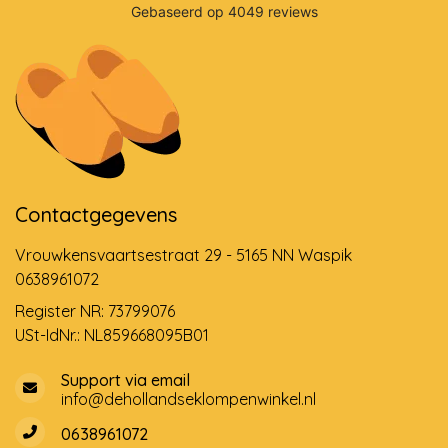
Contactgegevens
Vrouwkensvaartsestraat 29 - 5165 NN Waspik
0638961072
Register NR: 73799076
USt-IdNr.: NL859668095B01
Support via email
info@dehollandseklompenwinkel.nl
0638961072