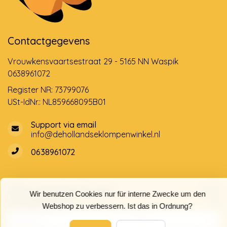
Contactgegevens
Vrouwkensvaartsestraat 29 - 5165 NN Waspik
0638961072
Register NR: 73799076
USt-IdNr.: NL859668095B01
Support via email
info@dehollandseklompenwinkel.nl
0638961072
Öffnungszeiten
Socials
Wir benutzen Cookies nur für interne Zwecke um den
Kundendienst
Webshop zu verbessern. Ist das in Ordnung?