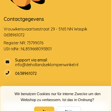
Contactgegevens
Vrouwkensvaartsestraat 29 - 5165 NN Waspik
0638961072
Register NR: 73799076
USt-IdNr.: NL859668095B01
Support via email
info@dehollandseklompenwinkel.nl
0638961072
Öffnungszeiten
Socials
Wir benutzen Cookies nur für interne Zwecke um den
Kundendienst
Webshop zu verbessern. Ist das in Ordnung?