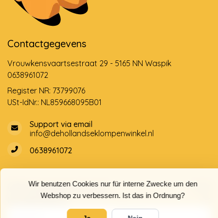
Contactgegevens
Vrouwkensvaartsestraat 29 - 5165 NN Waspik
0638961072
Register NR: 73799076
USt-IdNr.: NL859668095B01
Support via email
info@dehollandseklompenwinkel.nl
0638961072
Wir benutzen Cookies nur für interne Zwecke um den
Öffnungszeiten
Socials
Webshop zu verbessern. Ist das in Ordnung?
Kundendienst