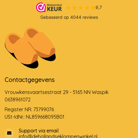
Contactgegevens
Vrouwkensvaartsestraat 29 - 5165 NN Waspik
0638961072
Register NR: 73799076
USt-IdNr.: NL859668095B01
Support via email
info@dehollandseklompenwinkel.nl