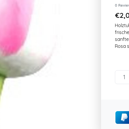
0 Revie
€2,0
Holztu
frisch
sanfte
Rosa s