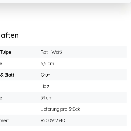
haften
 Tulpe
Rot - Weiß
e
5,5 cm
 & Blatt
Grün
Holz
e
34 cm
Lieferung pro Stück
mer:
8200912340