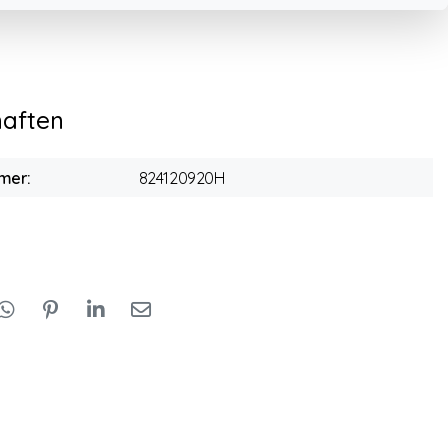
haften
mer:
824120920H