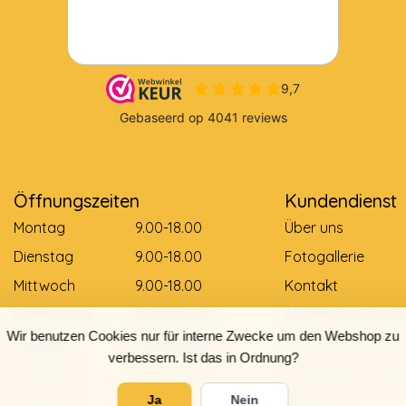
Öffnungszeiten
Kundendienst
Montag
9.00-18.00
Über uns
Dienstag
9.00-18.00
Fotogallerie
Mittwoch
9.00-18.00
Kontakt
Donnerstag
0.900-18.00
Allgemeine Gesch
Wir benutzen Cookies nur für interne Zwecke um den Webshop zu
Freitag
0.900-18.00
Zahlungsmethod
verbessern. Ist das in Ordnung?
Samstag
9.00-12.00
Lieferung und Zah
Sonntag
Gesloten
Retouren
Ja
Nein