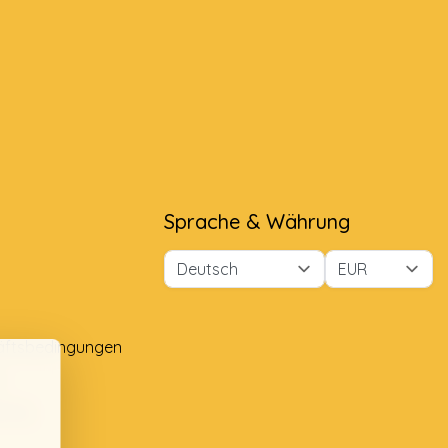
Sprache & Währung
äftsbedingungen
e
lung