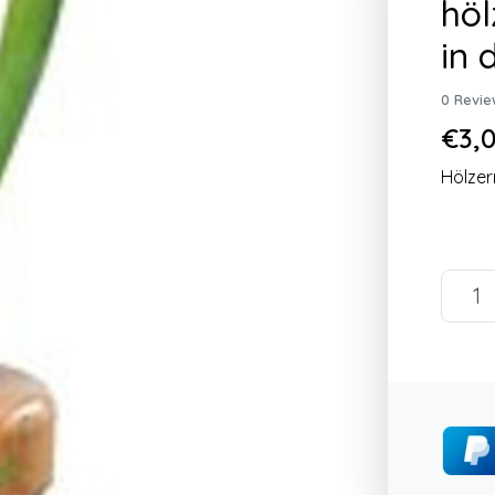
höl
in 
0 Revie
€3,0
Hölzer