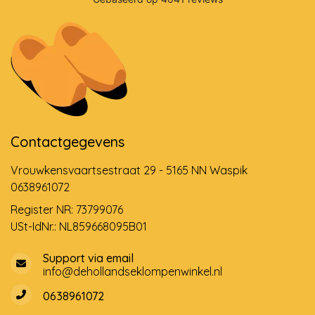
Contactgegevens
Vrouwkensvaartsestraat 29 - 5165 NN Waspik
0638961072
Register NR: 73799076
USt-IdNr.: NL859668095B01
Support via email
info@dehollandseklompenwinkel.nl
0638961072