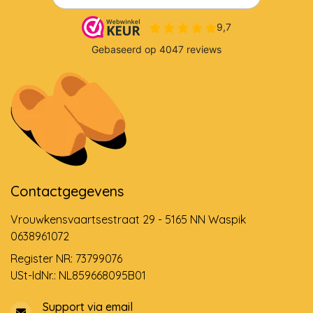
Contactgegevens
Vrouwkensvaartsestraat 29 - 5165 NN Waspik
0638961072
Register NR: 73799076
USt-IdNr.: NL859668095B01
Support via email