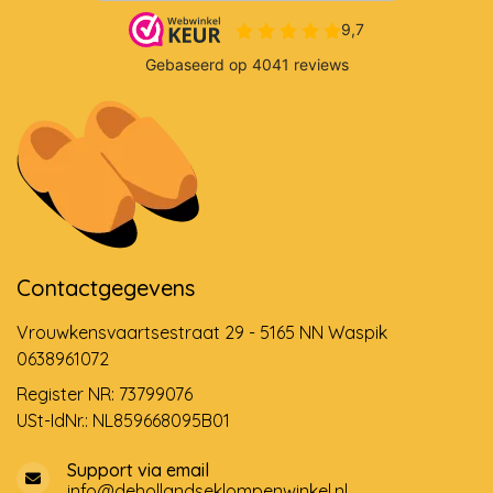
Contactgegevens
Vrouwkensvaartsestraat 29 - 5165 NN Waspik
0638961072
Register NR: 73799076
USt-IdNr.: NL859668095B01
Support via email
info@dehollandseklompenwinkel.nl