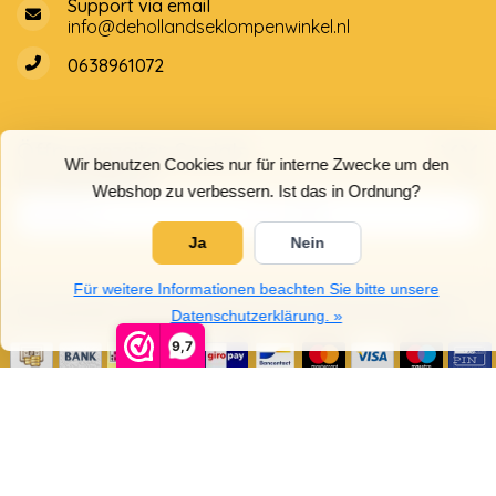
Support via email
info@dehollandseklompenwinkel.nl
0638961072
Öffnungszeiten
Socials
Wir benutzen Cookies nur für interne Zwecke um den
Kundendienst
Webshop zu verbessern. Ist das in Ordnung?
Ja
Nein
Für weitere Informationen beachten Sie bitte unsere
© Copyright 2026 Der Holländische Holzschuhe Laden
Datenschutzerklärung. »
9,7
5
/
5
Sterne, basierend auf
4025
Bewertungen.
4025
Bewertungen lesen