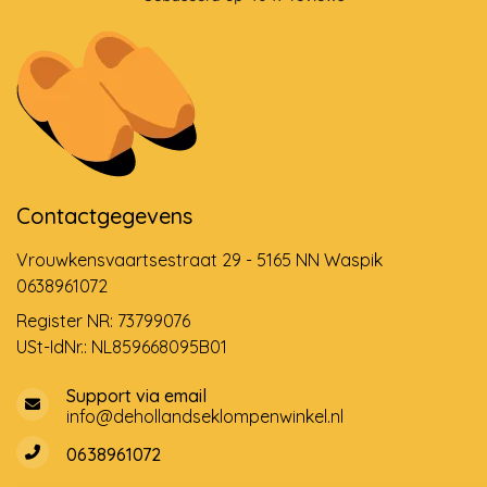
Contactgegevens
Vrouwkensvaartsestraat 29 - 5165 NN Waspik
0638961072
Register NR: 73799076
USt-IdNr.: NL859668095B01
Support via email
info@dehollandseklompenwinkel.nl
0638961072